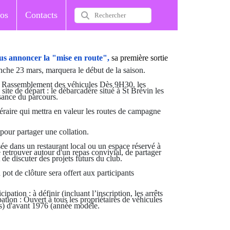
os
Contacts
ous annoncer la "mise en route",
sa première sortie
nche 23 mars, marquera le début de la saison.
Rassemblement des véhicules Dès 9H30. les
 site de départ : le débarcadère situé à St Brévin les
sance du parcours.
éraire qui mettra en valeur les routes de campagne
pour partager une collation.
sée dans un restaurant local ou un espace réservé à
e retrouver autour d'un repas convivial, de partager
 de discuter des projets futurs du club.
 pot de clôture sera offert aux participants
ipation : à définir (incluant l’inscription, les arrêts
pation : Ouvert à tous les propriétaires de véhicules
s) d'avant 1976 (année modèle.