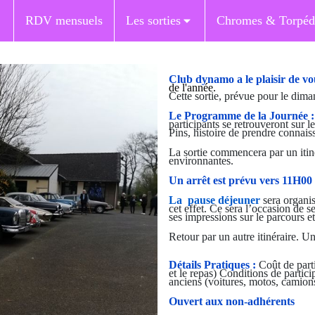
RDV mensuels
Les sorties
Chromes & Torpéd
Club dynamo a le plaisir de v
de l'année.
Cette sortie, prévue pour le dima
Le Programme de la Journée :
participants se retrouveront sur le
Pins, histoire de prendre connais
La sortie commencera par un itin
environnantes.
Un arrêt est prévu vers 11H00
La pause déjeuner
sera organi
cet effet. Ce sera l’occasion de s
ses impressions sur le parcours et
Retour par un autre itinéraire. Un
Détails Pratiques :
Coût de partic
et le repas) Conditions de partici
anciens (voitures, motos, camion
Ouvert aux non-adhérents