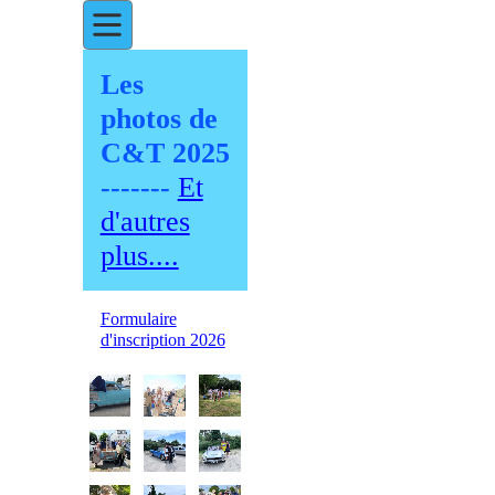
Les
photos de
C&T 2025
-------
Et
d'autres
plus....
Formulaire
d'inscription 2026